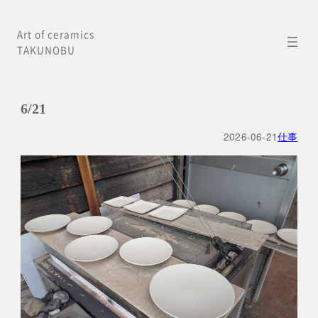
内
Art of ceramics
容
TAKUNOBU
を
ス
キ
6/21
ッ
2026-06-21
仕事
プ