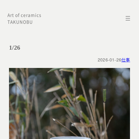
内
Art of ceramics
容
TAKUNOBU
を
ス
キ
1/26
ッ
2026-01-26
仕事
プ