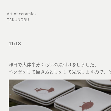
内
容
Art of ceramics
TAKUNOBU
を
ス
キ
11/18
ッ
プ
昨日で大体半分くらいの絵付けをしました。
ベタ塗をして掻き落としをして完成しますので、