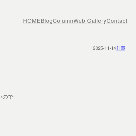
HOME
Blog
Column
Web Gallery
Contact
2025-11-14
仕事
いので。