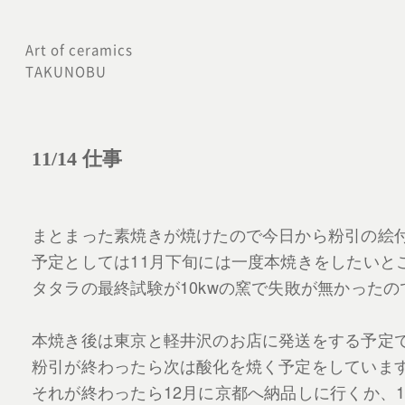
内
容
Art of ceramics
TAKUNOBU
を
ス
キ
11/14 仕事
ッ
プ
まとまった素焼きが焼けたので今日から粉引の絵
予定としては11月下旬には一度本焼きをしたいと
タタラの最終試験が10kwの窯で失敗が無かったの
本焼き後は東京と軽井沢のお店に発送をする予定
粉引が終わったら次は酸化を焼く予定をしていま
それが終わったら12月に京都へ納品しに行くか、