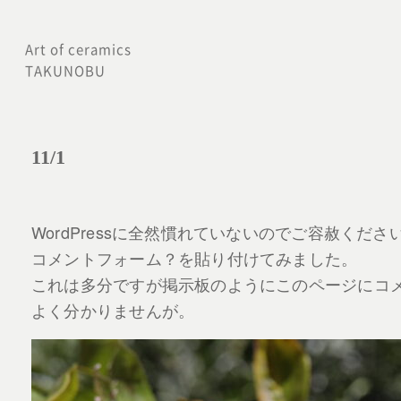
内
容
Art of ceramics
TAKUNOBU
を
ス
キ
11/1
ッ
プ
WordPressに全然慣れていないのでご容赦くださ
コメントフォーム？を貼り付けてみました。
これは多分ですが掲示板のようにこのページにコ
よく分かりませんが。