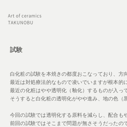
内
容
Art of ceramics
TAKUNOBU
を
ス
キ
試験
ッ
プ
白化粧の試験を本焼きの都度おこなっており、方
最近は対処療法的なもので凌いでいますが根本的
最近の化粧はやや透明化（釉化）するものが入っ
そうすると白化粧の透明化がやや進み、地の色（
今回の試験では透明化する原料を減らし、配合も
前回の試験ではそこまで問題が無さそうだったの